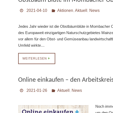
Obstbaum Blüte im Mombacher Ob
2021-04-10
Aktionen
,
Aktuell
,
News
Jedes Jahr wieder ist die Obstbäumblüte in Mombacher Ob
des Europaweit einzigartigen Naturschutzgebietes Main
vor allem für den Obst- und Gemüseanbau landwirtschaftl
Umfeld wirkte…
WEITERLESEN
Online einkaufen – den Arbeitskrei
2021-01-26
Aktuell
,
News
Noch imme
um den Onl