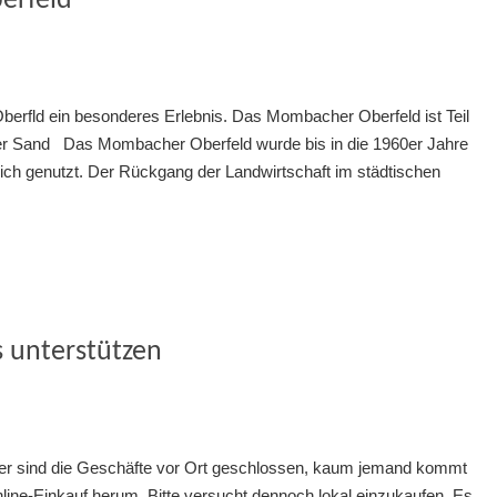
erfeld
erfld ein besonderes Erlebnis. Das Mombacher Oberfeld ist Teil
zer Sand Das Mombacher Oberfeld wurde bis in die 1960er Jahre
ich genutzt. Der Rückgang der Landwirtschaft im städtischen
s unterstützen
r sind die Geschäfte vor Ort geschlossen, kaum jemand kommt
ine-Einkauf herum. Bitte versucht dennoch lokal einzukaufen. Es