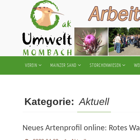
Zum
Inhalt
springen
Zum
VEREIN
MAINZER SAND
STORCHENWIESEN
WE
Inhalt
springen
Kategorie:
Aktuell
Neues Artenprofil online: Rotes Wa