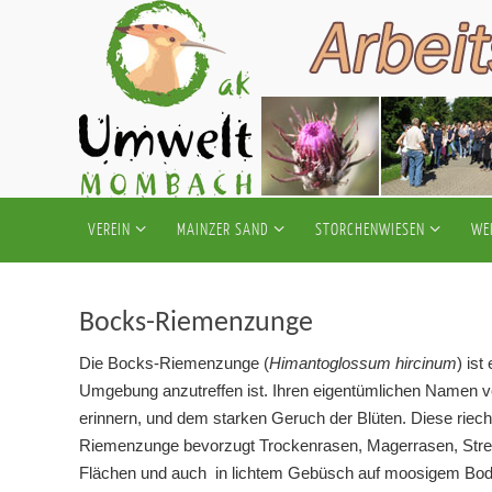
Zum
Inhalt
springen
Zum
VEREIN
MAINZER SAND
STORCHENWIESEN
WE
Inhalt
springen
Bocks-Riemenzunge
Die Bocks-Riemenzunge (
Himantoglossum hircinum
) is
Umgebung anzutreffen ist. Ihren eigentümlichen Namen ve
erinnern, und dem starken Geruch der Blüten. Diese rie
Riemenzunge bevorzugt Trockenrasen, Magerrasen, Streu
Flächen und auch in lichtem Gebüsch auf moosigem Bode