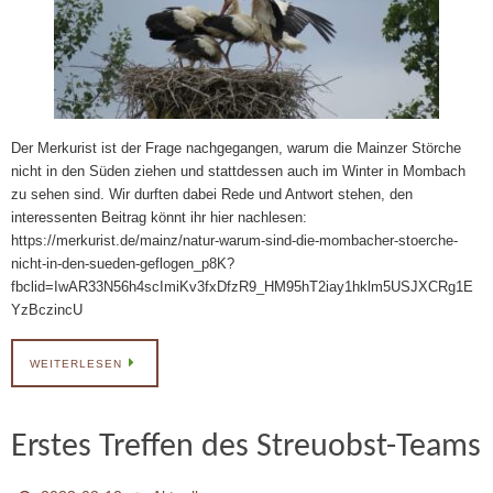
Der Merkurist ist der Frage nachgegangen, warum die Mainzer Störche
nicht in den Süden ziehen und stattdessen auch im Winter in Mombach
zu sehen sind. Wir durften dabei Rede und Antwort stehen, den
interessenten Beitrag könnt ihr hier nachlesen:
https://merkurist.de/mainz/natur-warum-sind-die-mombacher-stoerche-
nicht-in-den-sueden-geflogen_p8K?
fbclid=IwAR33N56h4scImiKv3fxDfzR9_HM95hT2iay1hklm5USJXCRg1E
YzBczincU
WEITERLESEN
Erstes Treffen des Streuobst-Teams