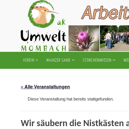
Zum
Inhalt
springen
Zum
VEREIN
MAINZER SAND
STORCHENWIESEN
WE
Inhalt
springen
« Alle Veranstaltungen
Diese Veranstaltung hat bereits stattgefunden.
Wir säubern die Nistkästen 