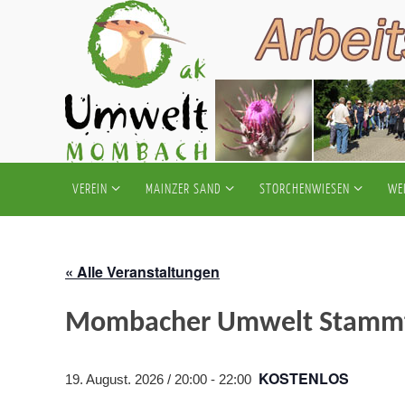
Zum
Inhalt
springen
Zum
VEREIN
MAINZER SAND
STORCHENWIESEN
WE
Inhalt
springen
« Alle Veranstaltungen
Mombacher Umwelt Stammt
KOSTENLOS
19. August. 2026 / 20:00
-
22:00