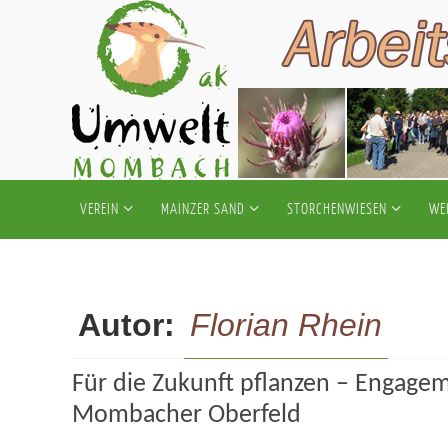
Zum
Inhalt
springen
Zum
VEREIN
MAINZER SAND
STORCHENWIESEN
WE
Inhalt
springen
Autor:
Florian Rhein
Für die Zukunft pflanzen – Engage
Mombacher Oberfeld