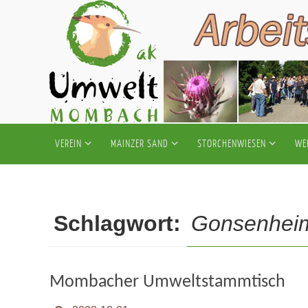
Zum
Inhalt
springen
Zum
VEREIN
MAINZER SAND
STORCHENWIESEN
WE
Inhalt
springen
Schlagwort:
Gonsenhei
Mombacher Umweltstammtisch