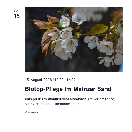
a
m
a
SA.
w
15
n
ä
n
h
s
l
s
t
e
n
a
t
.
l
a
t
l
u
15. August. 2026 / 10:00
-
14:00
t
Biotop-Pflege im Mainzer Sand
n
u
Parkplatz am Waldfriedhof Mombach
Am Waldfriedhof,
g
Mainz-Mombach, Rheinland-Pfalz
n
A
Kostenlos
n
g