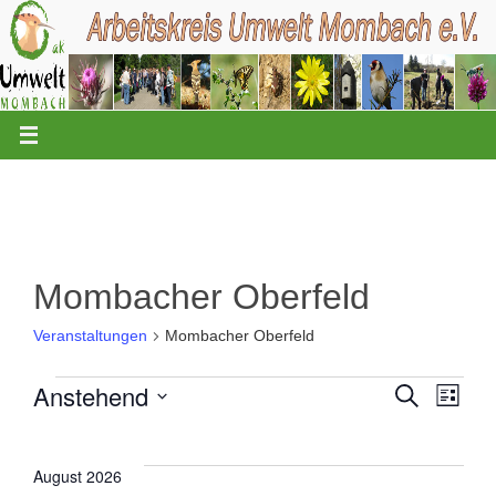
Zum
Inhalt
springen
Mombacher Oberfeld
Veranstaltungen
Mombacher Oberfeld
Anstehend
S
V
V
L
u
Veranstaltungen
i
D
c
e
e
s
a
h
t
t
e
August 2026
r
e
r
u