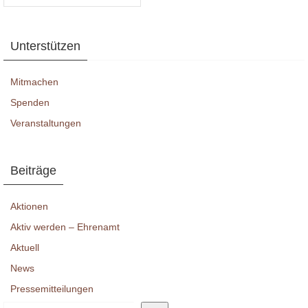
a
n
t
s
Unterstützen
i
i
Mitmachen
o
c
Spenden
n
Veranstaltungen
h
t
Beiträge
e
Aktionen
n
Aktiv werden – Ehrenamt
,
Aktuell
News
N
Pressemitteilungen
a